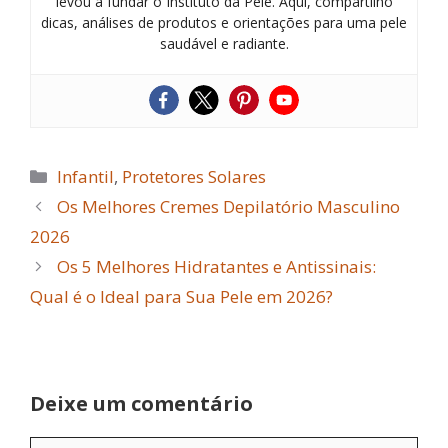
levou a fundar o Instituto da Pele. Aqui, compartilho
dicas, análises de produtos e orientações para uma pele
saudável e radiante.
Categorias
Infantil
,
Protetores Solares
Os Melhores Cremes Depilatório Masculino
2026
Os 5 Melhores Hidratantes e Antissinais:
Qual é o Ideal para Sua Pele em 2026?
Deixe um comentário