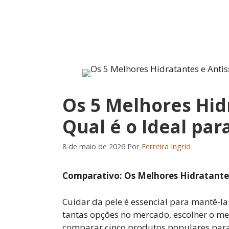
Pular
para
o
conteúdo
Os 5 Melhores Hidr
Qual é o Ideal par
8 de maio de 2026
Por
Ferreira Ingrid
Comparativo: Os Melhores Hidratantes 
Cuidar da pele é essencial para mantê-l
tantas opções no mercado, escolher o me
comparar cinco produtos populares para 