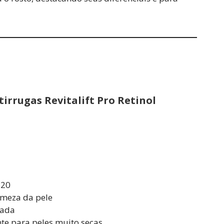
tirrugas Revitalift Pro Retinol
 20
irmeza da pele
rada
nte para peles muito secas