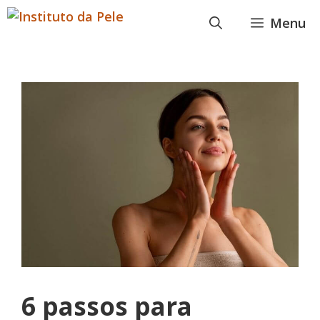
Pular
Menu
para
o
conteúdo
6 passos para