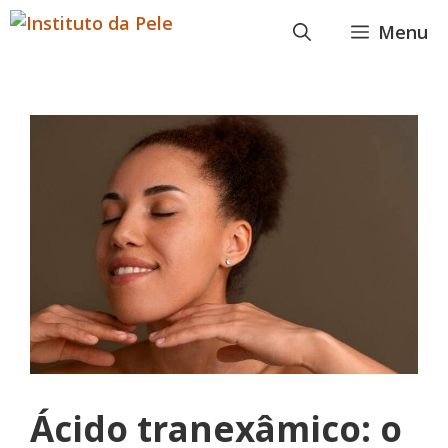
Pular
Menu
para
o
conteúdo
Ácido tranexâmico: o