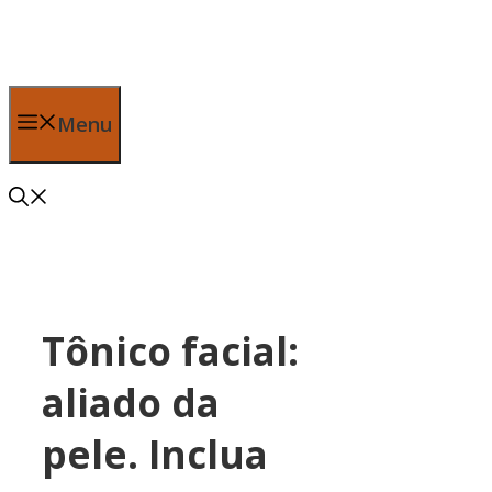
Pular
para
o
conteúdo
Menu
Tônico facial:
aliado da
pele. Inclua