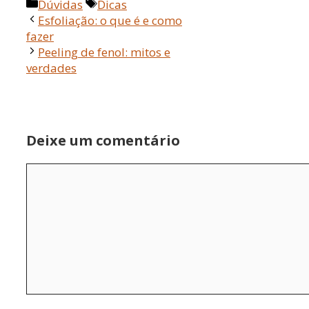
Categorias
Tags
Dúvidas
Dicas
Esfoliação: o que é e como
fazer
Peeling de fenol: mitos e
verdades
Deixe um comentário
Comentário