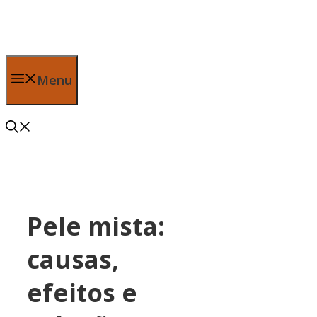
Pular
para
o
conteúdo
Menu
Pele mista:
causas,
efeitos e