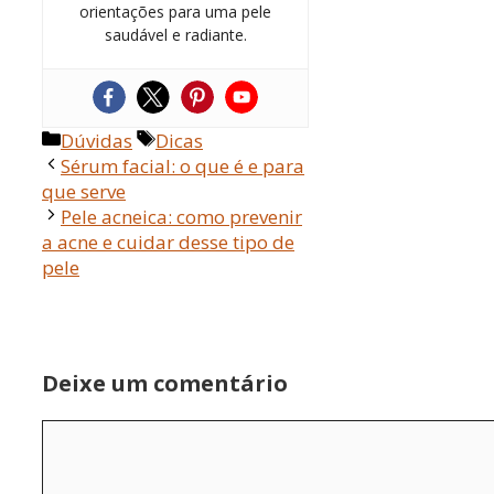
orientações para uma pele
saudável e radiante.
Categorias
Tags
Dúvidas
Dicas
Sérum facial: o que é e para
que serve
Pele acneica: como prevenir
a acne e cuidar desse tipo de
pele
Deixe um comentário
Comentário