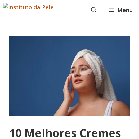
Pular
Menu
para
o
conteúdo
10 Melhores Cremes