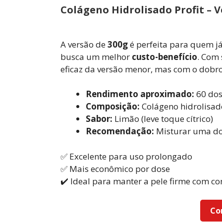
Colágeno Hidrolisado Profit – 
A versão de
300g
é perfeita para quem já
busca um melhor
custo-benefício
. Com
eficaz da versão menor, mas com o dobr
Rendimento aproximado:
60 dos
Composição:
Colágeno hidrolisado
Sabor:
Limão (leve toque cítrico)
Recomendação:
Misturar uma do
✅ Excelente para uso prolongado
✅ Mais econômico por dose
✔️ Ideal para manter a pele firme com co
Co