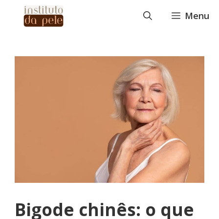
Pular
Menu
para
o
conteúdo
Bigode chinês: o que