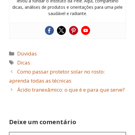
levou a fundar o Instituto da Pele. Aqui, compartilho
dicas, análises de produtos e orientações para uma pele
saudável e radiante.
Categorias
Dúvidas
Tags
Dicas
Como passar protetor solar no rosto:
aprenda todas as técnicas
Ácido tranexâmico: o que é e para que serve?
Deixe um comentário