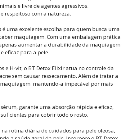
imais e livre de agentes agressivos.
e respeitoso com a natureza.
res é uma excelente escolha para quem busca uma
 receber maquiagem. Com uma embalagem prática
ue apenas aumentar a durabilidade da maquiagem;
 eficaz para a pele.
 e H-vit, o BT Detox Elixir atua no controle da
acne sem causar ressecamento. Além de tratar a
 da maquiagem, mantendo-a impecável por mais
 sérum, garante uma absorção rápida e eficaz,
uficientes para cobrir todo o rosto.
o na rotina diária de cuidados para pele oleosa,
ndo a saúde geral da pele. Incorpore o BT Detox