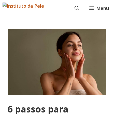
Pular
Menu
para
o
conteúdo
6 passos para